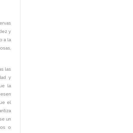
servas
idez y
o a la
osas,
as las
dad y
ue la
iesen
ue el
ntiza
use un
ños o