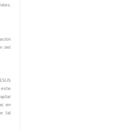
ales,
ación
ón del
JESUS
 este
daptar
r, en
e tal