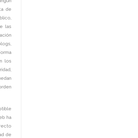
ningún
ta de
blico,
e las
ación
logs,
forma
n los
ridad,
uedan
 orden
tible
web ha
recto
dad de