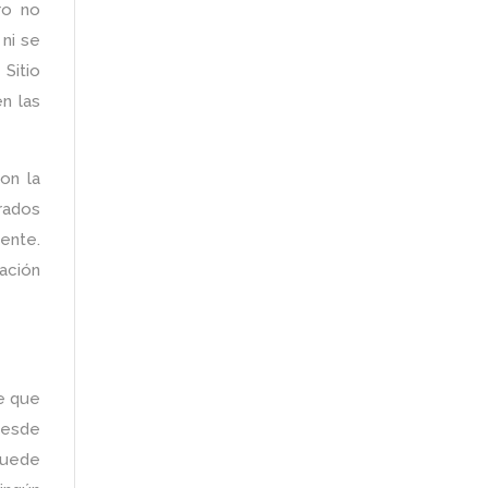
ro no
 ni se
Sitio
n las
on la
rados
ente.
zación
re que
desde
 puede