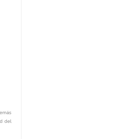
 demás
d del