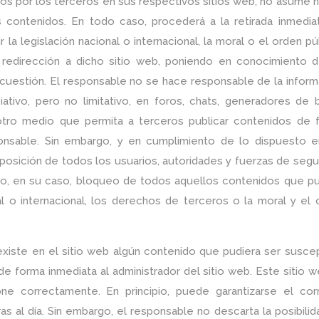
dos por los terceros en sus respectivos sitios web, no asume 
s contenidos. En todo caso, procederá a la retirada inmedia
la legislación nacional o internacional, la moral o el orden pú
a redirección a dicho sitio web, poniendo en conocimiento d
uestión. El responsable no se hace responsable de la inform
ativo, pero no limitativo, en foros, chats, generadores de b
otro medio que permita a terceros publicar contenidos de 
onsable. Sin embargo, y en cumplimiento de lo dispuesto e
isposición de todos los usuarios, autoridades y fuerzas de segu
a o, en su caso, bloqueo de todos aquellos contenidos que p
nal o internacional, los derechos de terceros o la moral y el
xiste en el sitio web algún contenido que pudiera ser suscep
 de forma inmediata al administrador del sitio web. Este sitio 
ne correctamente. En principio, puede garantizarse el cor
as al día. Sin embargo, el responsable no descarta la posibili