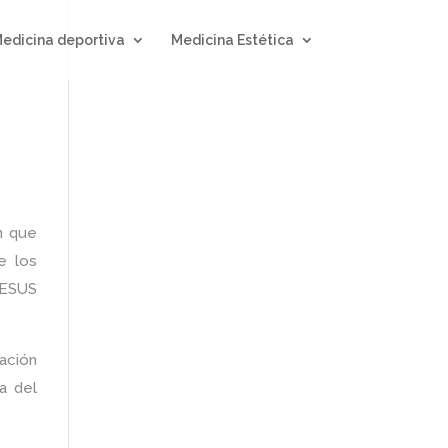
edicina deportiva
Medicina Estética
n que
e los
JESUS
mación
a del