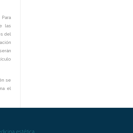
 Para
e las
es del
ación
serán
tículo
én se
ma el
dicina estética