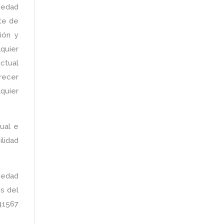
iedad
nte de
ción y
lquier
ctual
arecer
quier
ual e
ilidad
iedad
és del
41567