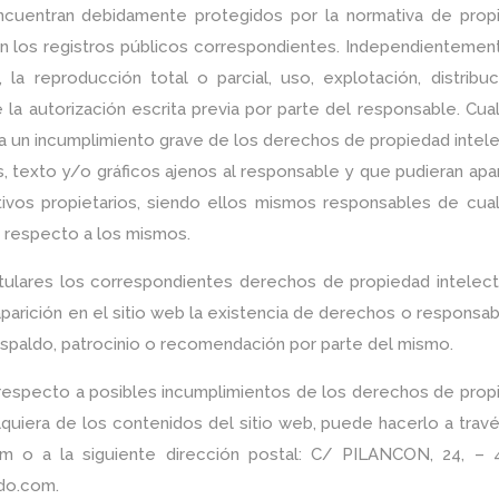
ncuentran debidamente protegidos por la normativa de prop
s en los registros públicos correspondientes. Independienteme
, la reproducción total o parcial, uso, explotación, distribu
la autorización escrita previa por parte del responsable. Cua
 un incumplimiento grave de los derechos de propiedad intele
pos, texto y/o gráficos ajenos al responsable y que pudieran ap
ivos propietarios, siendo ellos mismos responsables de cual
e respecto a los mismos.
tulares los correspondientes derechos de propiedad intelect
aparición en el sitio web la existencia de derechos o responsab
paldo, patrocinio o recomendación por parte del mismo.
n respecto a posibles incumplimientos de los derechos de prop
alquiera de los contenidos del sitio web, puede hacerlo a trav
com o a la siguiente dirección postal: C/ PILANCON, 24, – 
rdo.com.