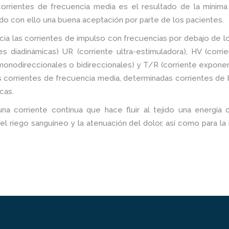
corrientes de frecuencia media es el resultado de la mínima 
do con ello una buena aceptación por parte de los pacientes.
cia las corrientes de impulso con frecuencias por debajo de lo
es diadinámicas) UR (corriente ultra-estimuladora), HV (corrie
monodireccionales o bidireccionales) y T/R (corriente exponen
as corrientes de frecuencia media, determinadas corrientes d
icas.
una corriente continua que hace fluir al tejido una energía 
l riego sanguíneo y la atenuación del dolor, así como para la 